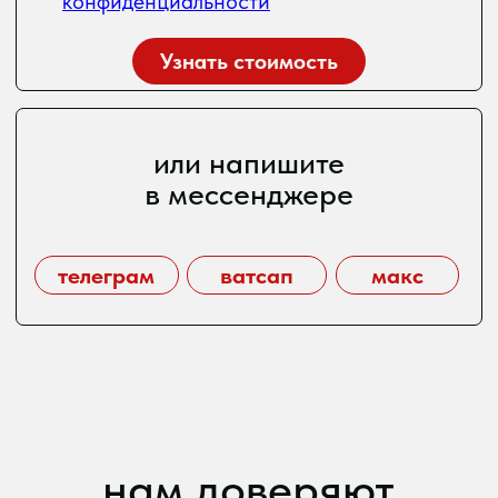
конфиденциальности
связаться с нами
или напишите
в мессенджере
телеграм
ватсап
макс
Доверьте нам свою атмосферу –
мы позаботимся обо всем!