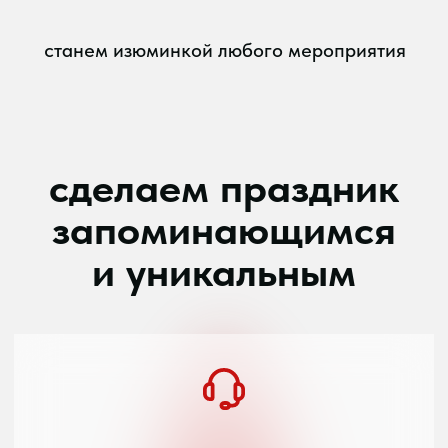
3
на каждой площадке звук
настраивается опытным
звукорежиссером
ЭТАПЫ
/mk music
entertainment
СОТРУДНИЧЕСТВА
ПЕРВЫЙ ЭТАП
согласовываем дату проведения,