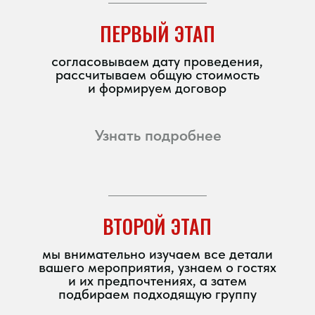
или напишите
в мессенджере
телеграм
ватсап
макс
нам доверяют