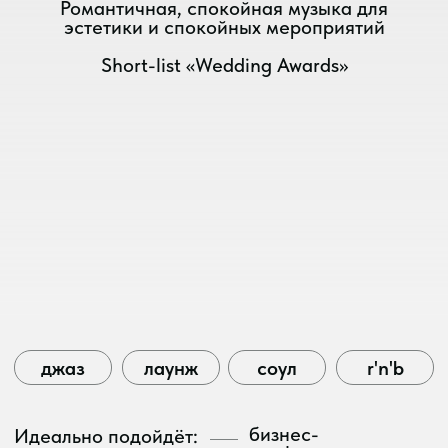
Я согласен с
политикой
конфиденциальности
Узнать стоимость
или напишите
в мессенджере
телеграм
ватсап
макс
/mk music
МЕРОПРИЯТИЯ
entertainment