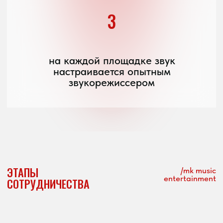
не можете
определиться
с выбором
кавер-группы?
не волнуйтесь, оставьте заявку
и наша команда предложит вам
лучшие варианты, учитывая
ваши предпочтения и бюджет
Я согласен с
политикой
конфиденциальности
Узнать стоимость