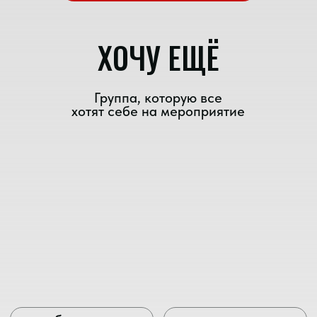
MOON BLUE
Романтичная, спокойная музыка для
эстетики и спокойных мероприятий
Short-list «Wedding Awards»
джаз
лаунж
соул
r'n'b
бизнес-
Идеально подойдёт: