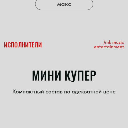
зарубежные хиты
русские хиты
электро
ретро классика
Идеально подойдёт:
выпускного
дня рождения
свадьбы
Узнать подробнее
ХОЧУ ЕЩЁ