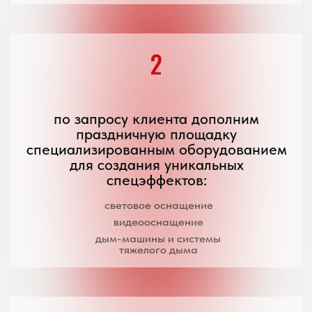
мини купер
хочу ещё