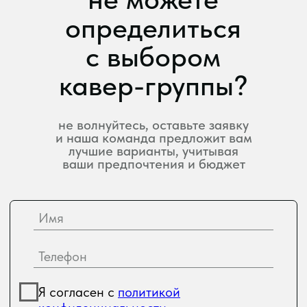
остались вопросы?
мы здесь, чтобы
помочь!
хотите, чтобы ваше событие запомнилось
яркой музыкой и незабываемыми
эмоциями?
просто заполните форму рядом,
и
мы предложим идеальное решение:
от кавер-групп до эксклюзивных
музыкальных номеров.
Я согласен с
политикой