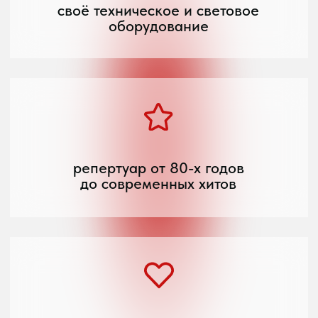
рассчитываем общую стоимость
и формируем договор
Узнать подробнее
ВТОРОЙ ЭТАП
мы внимательно изучаем все детали
вашего мероприятия, узнаем о гостях
и их предпочтениях, а затем
подбираем подходящую группу
Узнать подробнее
ТРЕТИЙ ЭТАП
совместно с вами формируем репертуар,
создаем индивидуальный трек-лист,
обсуждаем костюмы, программу
выступления и технические особенности