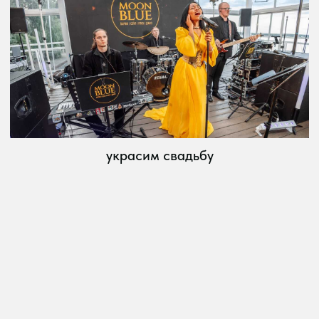
1
если на месте мероприятия нет нужной
техники, мы предоставим всё
необходимое оборудование
2
по запросу клиента дополним
праздничную площадку
специализированным оборудованием
для создания уникальных
спецэффектов:
световое оснащение
видеооснащение
дым-машины и системы
тяжелого дыма